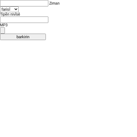
Ziman
Tipên nivîsê
MP3