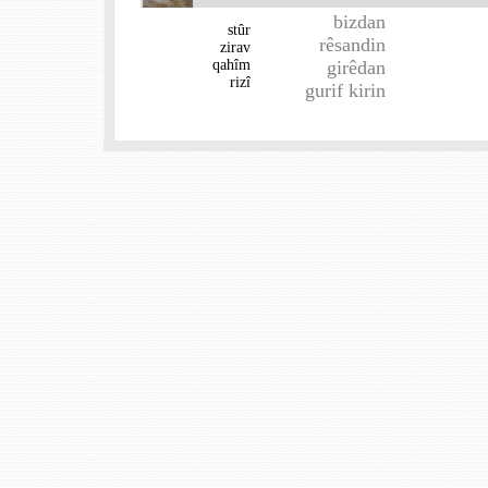
bizdan
stûr
rêsandin
zirav
qahîm
girêdan
rizî
gurif kirin