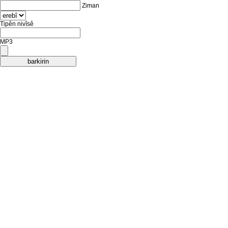
Ziman
Tipên nivîsê
MP3