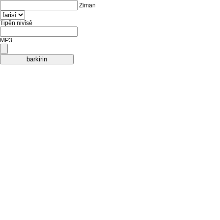
Ziman
Tipên nivîsê
MP3