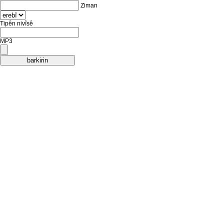
Ziman
Tipên nivîsê
MP3